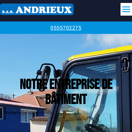
0555702275
Notre entreprise de
bâtiment
Accueil
>
Qui sommes-nous ?