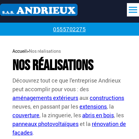
0555702275
Accueil
>
Nos réalisations
Nos réalisations
Découvrez tout ce que l'entreprise Andrieux
peut accomplir pour vous : des
aménagements extérieurs
aux
constructions
neuves, en passant par les
extensions
, la
couverture
, la zinguerie, les
abris en bois
, les
panneaux photovoltaïques
et la
rénovation de
façades
.