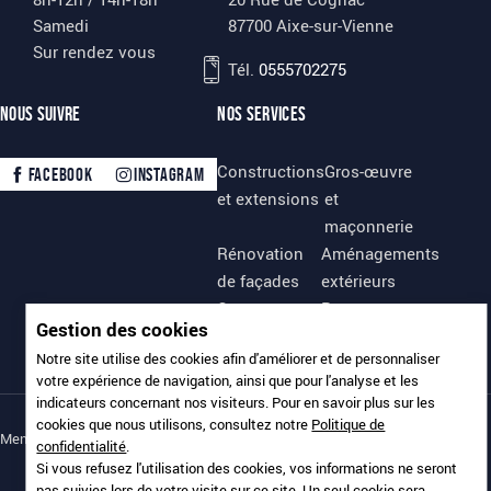
Samedi
87700 Aixe-sur-Vienne
Sur rendez vous
Tél.
0555702275
Nous suivre
Nos services
Constructions
Gros-œuvre
Facebook
Instagram
et extensions
et
maçonnerie
Rénovation
Aménagements
de façades
extérieurs
Couverture et
Panneaux
Gestion des cookies
charpente
photovoltaïques
Notre site utilise des cookies afin d'améliorer et de personnaliser
votre expérience de navigation, ainsi que pour l'analyse et les
indicateurs concernant nos visiteurs. Pour en savoir plus sur les
cookies que nous utilisons, consultez notre
Politique de
Mentions légales
Politique de confidentialité
confidentialité
.
Si vous refusez l'utilisation des cookies, vos informations ne seront
pas suivies lors de votre visite sur ce site. Un seul cookie sera