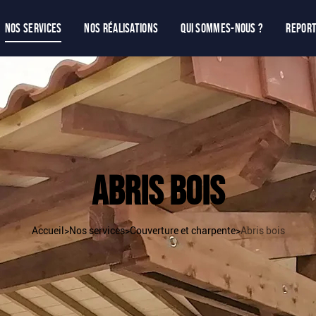
Nos services
Nos réalisations
Qui sommes-nous ?
Repor
Abris bois
Accueil
>
Nos services
>
Couverture et charpente
>
Abris bois