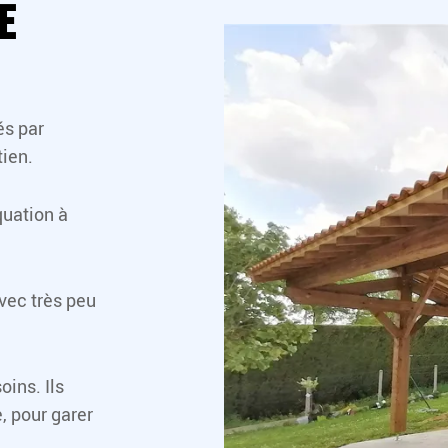
e
és par
tien.
quation à
avec très peu
oins. Ils
, pour garer